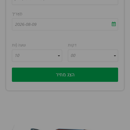
תַאֲרִיך
דקות
שעה (ות
10
00
הצג מחיר