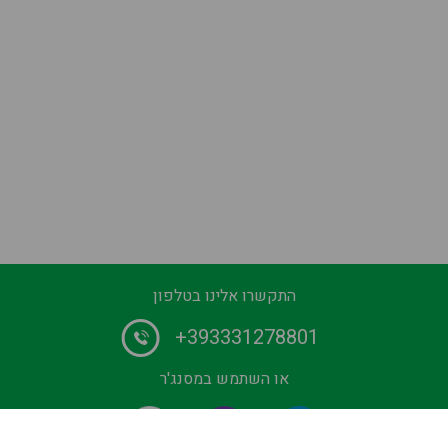
התקשרו אלינו בטלפון
+393331278801
או השתמש במסנג'ר