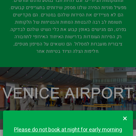
ומהמקומות הציוריים. וגם להיות חבר במסע מרגש ומרשים.
מפעיל מוניות הסירה שלנו מספק שירותים בתעריפים קבועים.
הם לא מציידים את הסירות שלהם במטרים. הם מקדישים
תשומת לב רבה להבטחת הנוחות והבטיחות של הלקוחות.
בפרט, הם מגישים באופן קבוע את כלי השיט שלהם לבדיקה.
רק הסירות העומדות בדרישות האיחוד האירופי לתחבורה
ציבורית מועברות למסלול. הם נושאים על הסיפון מטפים,
חליפות הצלה וציוד בטיחות אחר.
×
Please do not book at night for early morning