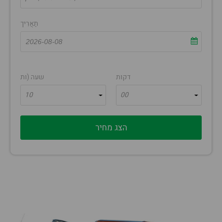
תַאֲרִיך
דקות
שעה (ות
10
00
הצג מחיר