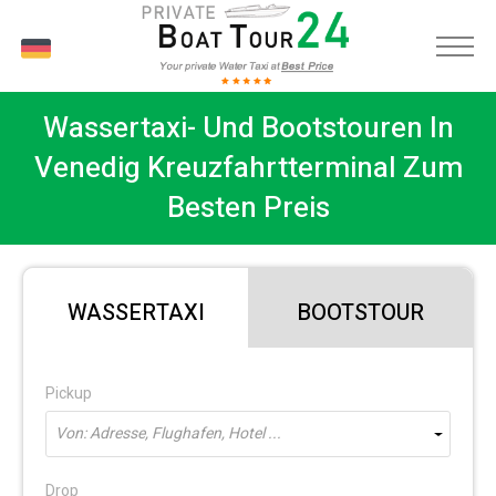
DE
Wassertaxi- Und Bootstouren In
Venedig Kreuzfahrtterminal Zum
Besten Preis
WASSERTAXI
BOOTSTOUR
Pickup
Von: Adresse, Flughafen, Hotel ...
Drop