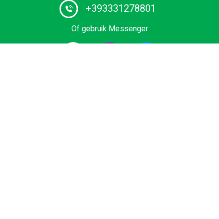
+393331278801
Of gebruik Messenger
#1 Gecertificeerde aanbieder van watertaxidiensten en
boottochten in Italië. Boek uw privérit op luxe houten
boot of waterlimousine. We hebben de laagste tarieven
voor watertransfers en rondleidingen door de stad in
Venetië en het Comomeer.