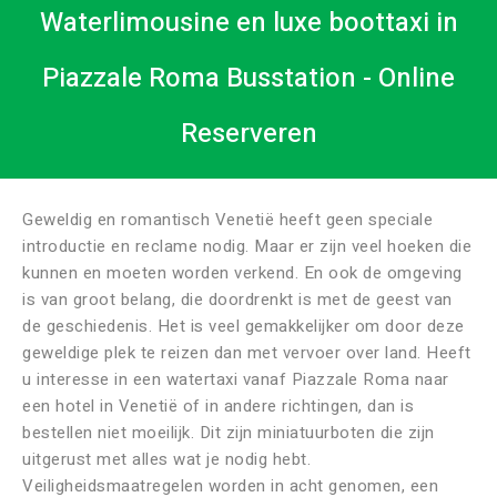
Waterlimousine en luxe boottaxi in
Piazzale Roma Busstation - Online
Reserveren
Geweldig en romantisch Venetië heeft geen speciale
introductie en reclame nodig. Maar er zijn veel hoeken die
kunnen en moeten worden verkend. En ook de omgeving
is van groot belang, die doordrenkt is met de geest van
de geschiedenis. Het is veel gemakkelijker om door deze
geweldige plek te reizen dan met vervoer over land. Heeft
u interesse in een watertaxi vanaf Piazzale Roma naar
een hotel in Venetië of in andere richtingen, dan is
bestellen niet moeilijk. Dit zijn miniatuurboten die zijn
uitgerust met alles wat je nodig hebt.
Veiligheidsmaatregelen worden in acht genomen, een