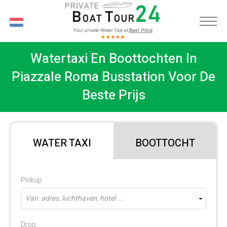
NL
Watertaxi En Boottochten In
Piazzale Roma Busstation Voor De
Beste Prijs
WATER TAXI
BOOTTOCHT
Pickup
Van: adres, luchthaven, hotel ...
Drop